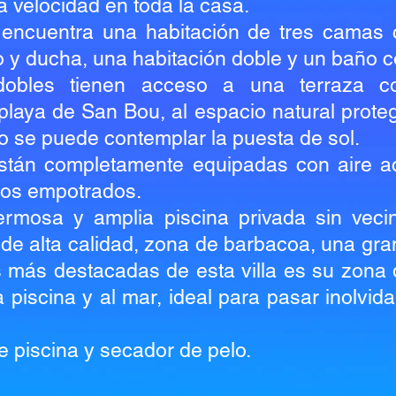
ta velocidad en toda la casa.
 encuentra una habitación de tres camas 
o y ducha, una habitación doble y un baño 
dobles tienen acceso a una terraza co
laya de San Bou, al espacio natural protegid
o se puede contemplar la puesta de sol.
stán completamente equipadas con aire ac
ios empotrados.
ermosa y amplia piscina privada sin veci
e alta calidad, zona de barbacoa, una gra
s más destacadas de esta villa es su zona d
a piscina y al mar, ideal para pasar inolvi
e piscina y secador de pelo.