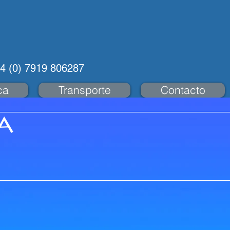
44 (0) 7919 806287
ca
Transporte
Contacto
a