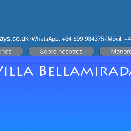
days.co.uk
WhatsApp: +34 699 934375
/
Móvil: +
/
ones
Sobre nosotros
Menor
Villa Bellamirad