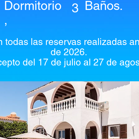
Dormitorio
Baños.
3
,
todas las reservas realizadas an
de 2026.
cepto del 17 de julio al 27 de agos