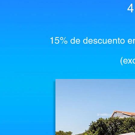
4
15% de descuento en 
(ex