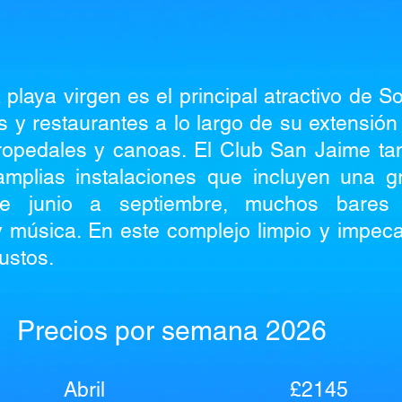
laya virgen es el principal atractivo de S
 y restaurantes a lo largo de su extensión 
ropedales y canoas. El Club San Jaime ta
mplias instalaciones que incluyen una g
de junio a septiembre, muchos bares 
y música. En este complejo limpio y impec
ustos.
Precios por semana 2026
Abril
£2145