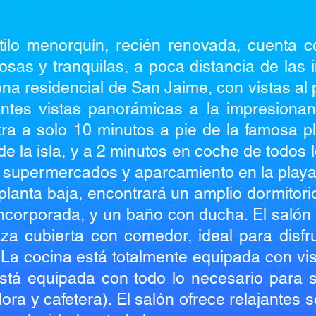
stilo menorquín, recién renovada, cuenta 
sas y tranquilas, a poca distancia de las i
ona residencial de San Jaime, con vistas al
nantes vistas panorámicas a la impresiona
ra a solo 10 minutos a pie de la famosa p
e la isla, y a 2 minutos en coche de todos l
s, supermercados y aparcamiento en la playa
la planta baja, encontrará un amplio dormitor
ncorporada, y un baño con ducha. El salón
za cubierta con comedor, ideal para disfrut
. La cocina está totalmente equipada con vis
tá equipada con todo lo necesario para su
ra y cafetera). El salón ofrece relajantes s