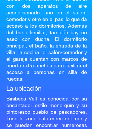
con dos aparatos de aire
acondicionado: uno en el salón-
comedor y otro en el pasillo que da
acceso a los dormitorios. Además
del baño familiar, también hay un
aseo con ducha. El dormitorio
principal, el baño, la entrada de la
villa, la cocina, el salón-comedor y
el garaje cuentan con marcos de
puerta extra anchos para facilitar el
acceso a personas en silla de
ruedas.
La ubicación
Binibeca Vell es conocida por su
encantador estilo menorquín y su
pintoresco pueblo de pescadores.
Toda la zona está cerca del mar y
se pueden encontrar numerosas