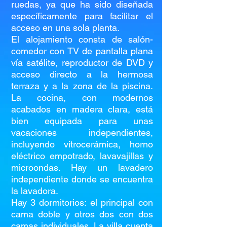
ruedas, ya que ha sido diseñada
específicamente para facilitar el
acceso en una sola planta.
El alojamiento consta de salón-
comedor con TV de pantalla plana
vía satélite, reproductor de DVD y
acceso directo a la hermosa
terraza y a la zona de la piscina.
La cocina, con modernos
acabados en madera clara, está
bien equipada para unas
vacaciones independientes,
incluyendo vitrocerámica, horno
eléctrico empotrado, lavavajillas y
microondas. Hay un lavadero
independiente donde se encuentra
la lavadora.
Hay 3 dormitorios: el principal con
cama doble y otros dos con dos
camas individuales. La villa cuenta