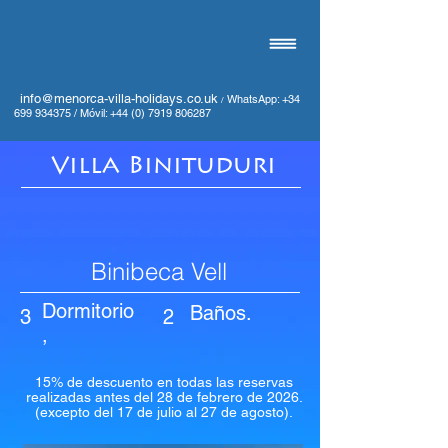
info@menorca-villa-holidays.co.uk
WhatsApp:
+34
/
699 934375
/
Móvil:
+44 (0) 7919 806287
Villa Binituduri
Binibeca Vell
Dormitorio
Baños.
3
2
,
15% de descuento en todas las reservas
realizadas antes del 28 de febrero de 2026.
(excepto del 17 de julio al 27 de agosto).