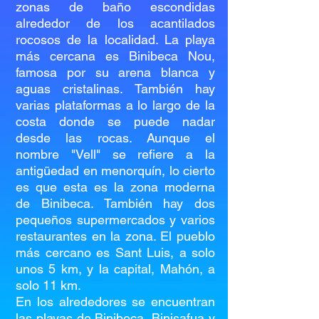
zonas de baño escondidas
alrededor de los acantilados
rocosos de la localidad. La playa
más cercana es Binibeca Nou,
famosa por su arena blanca y
aguas cristalinas. También hay
varias plataformas a lo largo de la
costa donde se puede nadar
desde las rocas. Aunque el
nombre "Vell" se refiere a la
antigüedad en menorquín, lo cierto
es que esta es la zona moderna
de Binibeca. También hay dos
pequeños supermercados y varios
restaurantes en la zona. El pueblo
más cercano es Sant Luis, a solo
unos 5 km, y la capital, Mahón, a
solo 11 km.
En los alrededores se encuentran
las playas de Binibeca, Binisafua y