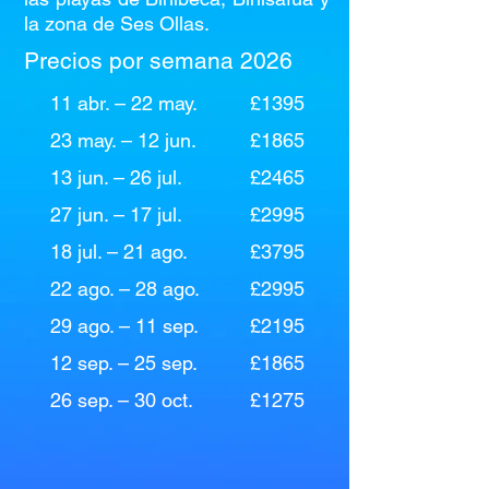
la zona de Ses Ollas.
Precios por semana 2026
11 abr. – 22 may.
£1395
23 may. – 12 jun.
£1865
13 jun. – 26 jul.
£2465
27 jun. – 17 jul.
£2995
18 jul. – 21 ago.
£3795
22 ago. – 28 ago.
£2995
29 ago. – 11 sep.
£2195
12 sep. – 25 sep.
£1865
26 sep. – 30 oct.
£1275