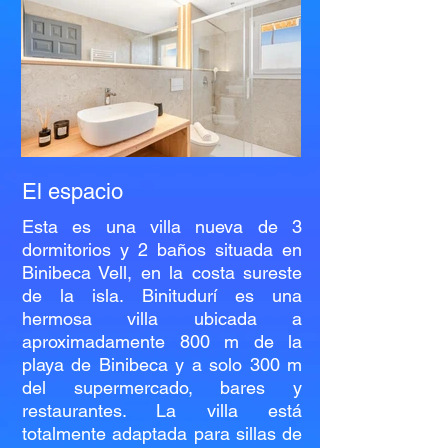
El espacio
Esta es una villa nueva de 3
dormitorios y 2 baños situada en
Binibeca Vell, en la costa sureste
de la isla. Binitudurí es una
hermosa villa ubicada a
aproximadamente 800 m de la
playa de Binibeca y a solo 300 m
del supermercado, bares y
restaurantes. La villa está
totalmente adaptada para sillas de