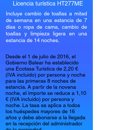
Licencia turística HT277ME
Incluye cambio de toallas a mitad
de semana en una estancia de 7
días o ropa de cama, cambio de
toallas y limpieza ligera en una
estancia de 14 noches.
Desde el 1 de julio de 2016, el
Gobierno Balear ha establecido
una Ecotasa Turística de 2,20 €
(IVA incluido) por persona y noche
para las primeras 8 noches de
estancia. A partir de la novena
noche, el importe se reduce a 1,10
€ (IVA incluido) por persona y
noche. La tasa se aplica a todos
los huéspedes mayores de 16
años y debe abonarse a la llegada
en la recepción del administrador
de la propiedad.