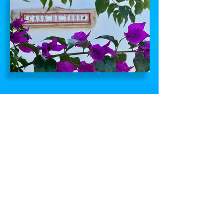
El espacio
Villa Casa Del Toro es una impresionante
villa de dos plantas con 3 dormitorios y 2
baños, con capacidad para hasta 6
personas (y cunas gratuitas disponibles).
La primera planta cuenta con un amplio
salón con cocina americana y comedor,
con dos grandes puertas correderas que
dan a la piscina, dos dormitorios (uno con
cama de matrimonio y otro con dos camas
individuales) y un baño con ducha. La
segunda planta dispone de un dormitorio