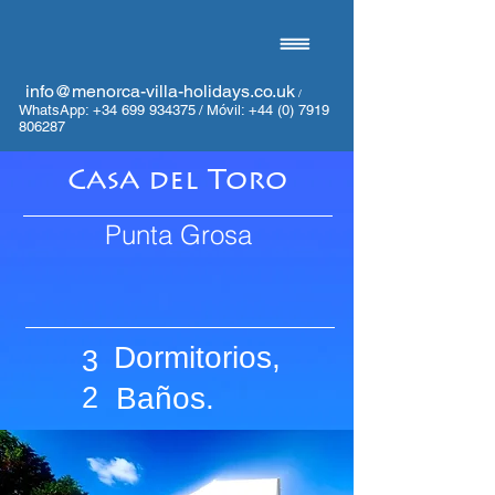
info@menorca-villa-holidays.co.uk
/
WhatsApp:
+34 699 934375
/
Móvil:
+44 (0) 7919
806287
Casa del Toro
Punta Grosa
Dormitorios,
3
2
Baños.