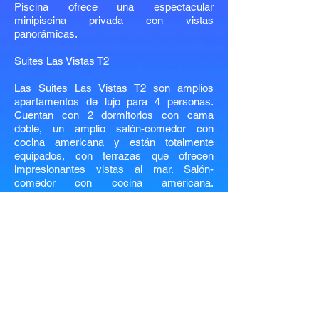
Piscina ofrece una espectacular
minipiscina privada con vistas
panorámicas.
Suites Las Vistas T2
Las Suites Las Vistas T2 son amplios
apartamentos de lujo para 4 personas.
Cuentan con 2 dormitorios con cama
doble, un amplio salón-comedor con
cocina americana y están totalmente
equipados, con terrazas que ofrecen
impresionantes vistas al mar. Salón-
comedor con cocina americana.
Totalmente equipada, con terrazas con
impresionantes vistas al mar.
La ubicación
Son Bou cuenta con una playa larga (2,5
km) y relativamente estrecha (50 m de
ancho) de arena fina y aguas cristalinas y
poco profundas. El agua suele ser