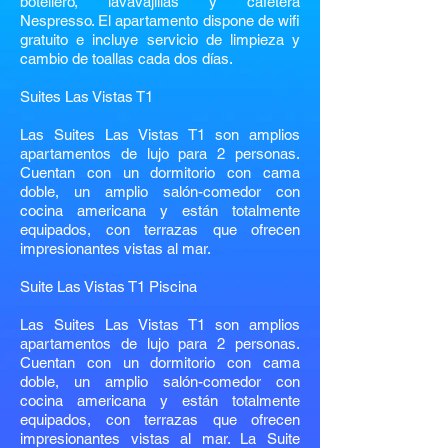
botellero, lavavajillas y cafetera
Nespresso. El apartamento dispone de wifi
gratuito e incluye servicio de limpieza y
cambio de toallas cada dos días.
Suites Las Vistas T1
Las Suites Las Vistas T1 son amplios
apartamentos de lujo para 2 personas.
Cuentan con un dormitorio con cama
doble, un amplio salón-comedor con
cocina americana y están totalmente
equipados, con terrazas que ofrecen
impresionantes vistas al mar.
Suite Las Vistas T1 Piscina
Las Suites Las Vistas T1 son amplios
apartamentos de lujo para 2 personas.
Cuentan con un dormitorio con cama
doble, un amplio salón-comedor con
cocina americana y están totalmente
equipados, con terrazas que ofrecen
impresionantes vistas al mar. La Suite