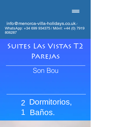
info@menorca-villa-holidays.co.uk
/
WhatsApp:
+34 699 934375
/
Móvil:
+44 (0) 7919
806287
Suites Las Vistas T2
Parejas
Son Bou
Dormitorios,
2
1
Baños.