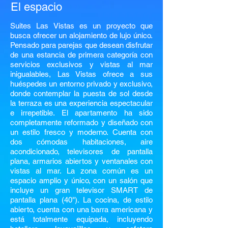
El espacio
Suites Las Vistas es un proyecto que
busca ofrecer un alojamiento de lujo único.
Pensado para parejas que desean disfrutar
de una estancia de primera categoría con
servicios exclusivos y vistas al mar
inigualables, Las Vistas ofrece a sus
huéspedes un entorno privado y exclusivo,
donde contemplar la puesta de sol desde
la terraza es una experiencia espectacular
e irrepetible. El apartamento ha sido
completamente reformado y diseñado con
un estilo fresco y moderno. Cuenta con
dos cómodas habitaciones, aire
acondicionado, televisores de pantalla
plana, armarios abiertos y ventanales con
vistas al mar. La zona común es un
espacio amplio y único, con un salón que
incluye un gran televisor SMART de
pantalla plana (40"). La cocina, de estilo
abierto, cuenta con una barra americana y
está totalmente equipada, incluyendo